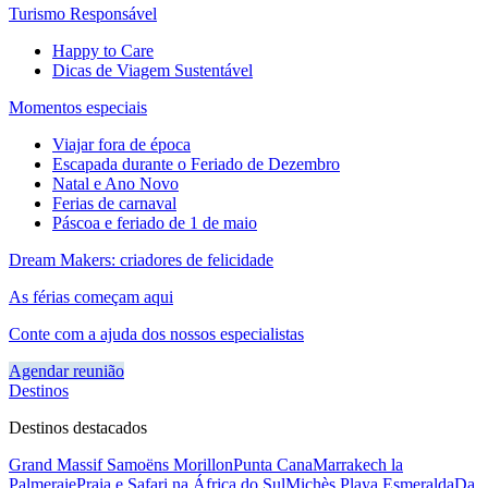
Turismo Responsável
Happy to Care
Dicas de Viagem Sustentável
Momentos especiais
Viajar fora de época
Escapada durante o Feriado de Dezembro
Natal e Ano Novo
Ferias de carnaval
Páscoa e feriado de 1 de maio
Dream Makers: criadores de felicidade
As férias começam aqui
Conte com a ajuda dos nossos especialistas
Agendar reunião
Destinos
Destinos destacados
Grand Massif Samoëns Morillon
Punta Cana
Marrakech la
Palmeraie
Praia e Safari na África do Sul
Michès Playa Esmeralda
Da