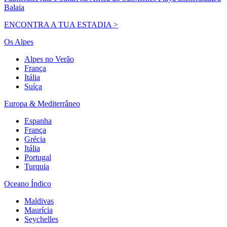
Balaia
ENCONTRA A TUA ESTADIA >
Os Alpes
Alpes no Verão
França
Itália
Suíça
Europa & Mediterrâneo
Espanha
França
Grécia
Itália
Portugal
Turquia
Oceano Índico
Maldivas
Maurícia
Seychelles