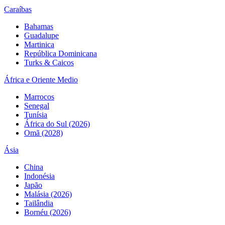
Caraíbas
Bahamas
Guadalupe
Martinica
República Dominicana
Turks & Caicos
África e Oriente Medio
Marrocos
Senegal
Tunísia
África do Sul (2026)
Omã (2028)
Ásia
China
Indonésia
Japão
Malásia (2026)
Tailândia
Bornéu (2026)