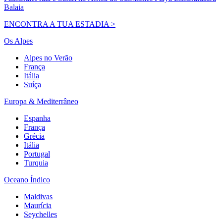
Balaia
ENCONTRA A TUA ESTADIA >
Os Alpes
Alpes no Verão
França
Itália
Suíça
Europa & Mediterrâneo
Espanha
França
Grécia
Itália
Portugal
Turquia
Oceano Índico
Maldivas
Maurícia
Seychelles