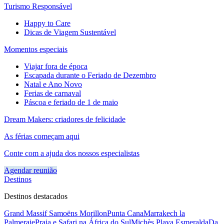
Turismo Responsável
Happy to Care
Dicas de Viagem Sustentável
Momentos especiais
Viajar fora de época
Escapada durante o Feriado de Dezembro
Natal e Ano Novo
Ferias de carnaval
Páscoa e feriado de 1 de maio
Dream Makers: criadores de felicidade
As férias começam aqui
Conte com a ajuda dos nossos especialistas
Agendar reunião
Destinos
Destinos destacados
Grand Massif Samoëns Morillon
Punta Cana
Marrakech la
Palmeraie
Praia e Safari na África do Sul
Michès Playa Esmeralda
Da