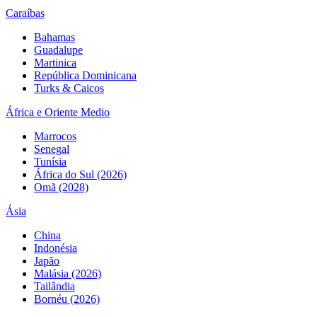
Caraíbas
Bahamas
Guadalupe
Martinica
República Dominicana
Turks & Caicos
África e Oriente Medio
Marrocos
Senegal
Tunísia
África do Sul (2026)
Omã (2028)
Ásia
China
Indonésia
Japão
Malásia (2026)
Tailândia
Bornéu (2026)