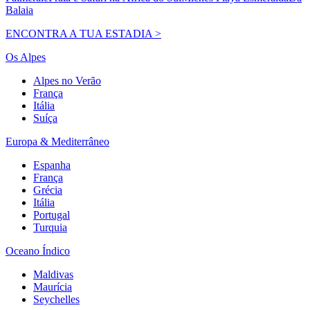
Balaia
ENCONTRA A TUA ESTADIA >
Os Alpes
Alpes no Verão
França
Itália
Suíça
Europa & Mediterrâneo
Espanha
França
Grécia
Itália
Portugal
Turquia
Oceano Índico
Maldivas
Maurícia
Seychelles