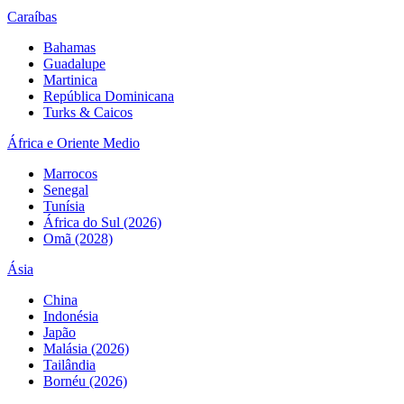
Caraíbas
Bahamas
Guadalupe
Martinica
República Dominicana
Turks & Caicos
África e Oriente Medio
Marrocos
Senegal
Tunísia
África do Sul (2026)
Omã (2028)
Ásia
China
Indonésia
Japão
Malásia (2026)
Tailândia
Bornéu (2026)