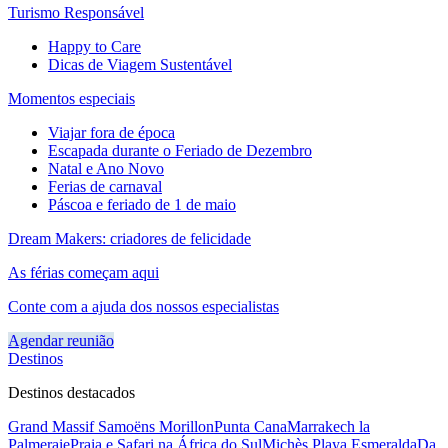
Turismo Responsável
Happy to Care
Dicas de Viagem Sustentável
Momentos especiais
Viajar fora de época
Escapada durante o Feriado de Dezembro
Natal e Ano Novo
Ferias de carnaval
Páscoa e feriado de 1 de maio
Dream Makers: criadores de felicidade
As férias começam aqui
Conte com a ajuda dos nossos especialistas
Agendar reunião
Destinos
Destinos destacados
Grand Massif Samoëns Morillon
Punta Cana
Marrakech la
Palmeraie
Praia e Safari na África do Sul
Michès Playa Esmeralda
Da