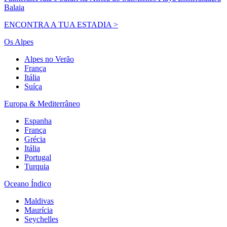
Balaia
ENCONTRA A TUA ESTADIA >
Os Alpes
Alpes no Verão
França
Itália
Suíça
Europa & Mediterrâneo
Espanha
França
Grécia
Itália
Portugal
Turquia
Oceano Índico
Maldivas
Maurícia
Seychelles