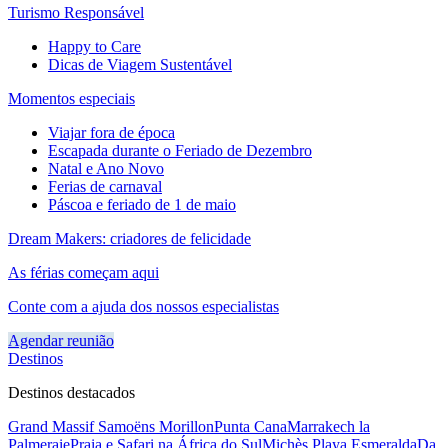
Turismo Responsável
Happy to Care
Dicas de Viagem Sustentável
Momentos especiais
Viajar fora de época
Escapada durante o Feriado de Dezembro
Natal e Ano Novo
Ferias de carnaval
Páscoa e feriado de 1 de maio
Dream Makers: criadores de felicidade
As férias começam aqui
Conte com a ajuda dos nossos especialistas
Agendar reunião
Destinos
Destinos destacados
Grand Massif Samoëns Morillon
Punta Cana
Marrakech la
Palmeraie
Praia e Safari na África do Sul
Michès Playa Esmeralda
Da