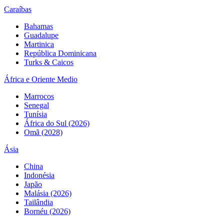
Caraíbas
Bahamas
Guadalupe
Martinica
República Dominicana
Turks & Caicos
África e Oriente Medio
Marrocos
Senegal
Tunísia
África do Sul (2026)
Omã (2028)
Ásia
China
Indonésia
Japão
Malásia (2026)
Tailândia
Bornéu (2026)