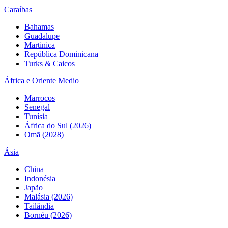
Caraíbas
Bahamas
Guadalupe
Martinica
República Dominicana
Turks & Caicos
África e Oriente Medio
Marrocos
Senegal
Tunísia
África do Sul (2026)
Omã (2028)
Ásia
China
Indonésia
Japão
Malásia (2026)
Tailândia
Bornéu (2026)