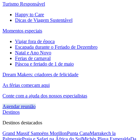
Turismo Responsável
Happy to Care
Dicas de Viagem Sustentável
Momentos especiais
Viajar fora de época
Escapada durante o Feriado de Dezembro
Natal e Ano Novo
Ferias de carnaval
Páscoa e feriado de 1 de maio
Dream Makers: criadores de felicidade
As férias começam aqui
Conte com a ajuda dos nossos especialistas
Agendar reunião
Destinos
Destinos destacados
Grand Massif Samoëns Morillon
Punta Cana
Marrakech la
Palmeraie
Praia e Safari na África do Sul
Michès Playa Esmeralda
Da