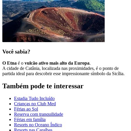
Você sabia?
O Etna
é o
vulcão ativo mais alto da Europa
.
A cidade de Catânia, localizada nas proximidades, é o ponto de
partida ideal para descobrir esse impressionante símbolo da Sicília.
Também pode te interessar
Estadia Tudo Incluído
Crianças no Club Med
Férias ao Sol
Reserva com tranquilidade
Férias em família
Resorts no Oceano Índico
Resorts nas Caraíbas