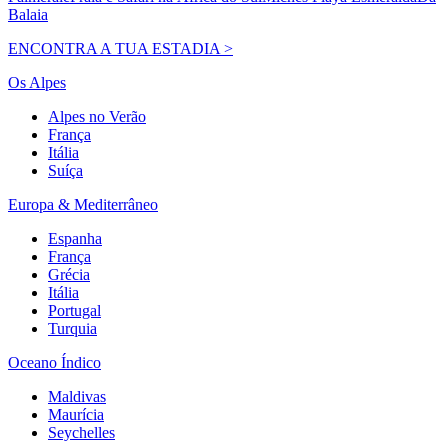
Balaia
ENCONTRA A TUA ESTADIA >
Os Alpes
Alpes no Verão
França
Itália
Suíça
Europa & Mediterrâneo
Espanha
França
Grécia
Itália
Portugal
Turquia
Oceano Índico
Maldivas
Maurícia
Seychelles