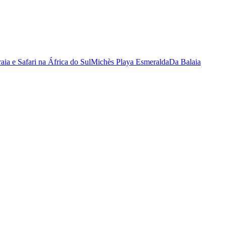
raia e Safari na África do Sul
Michès Playa Esmeralda
Da Balaia