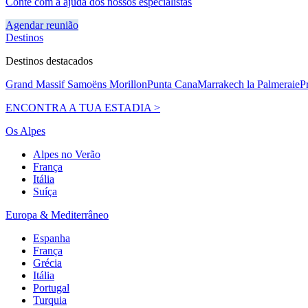
Conte com a ajuda dos nossos especialistas
Agendar reunião
Destinos
Destinos destacados
Grand Massif Samoëns Morillon
Punta Cana
Marrakech la Palmeraie
P
ENCONTRA A TUA ESTADIA >
Os Alpes
Alpes no Verão
França
Itália
Suíça
Europa & Mediterrâneo
Espanha
França
Grécia
Itália
Portugal
Turquia