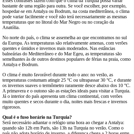
Esses contrastes fazem com que o clima da Turquia possa variar
bastante de uma região para outra. Se você escolher, por exemplo,
hospedar-se em Antalya ou Bodrum, na costa mediterrânea, o clima
pode variar facilmente e você não terá necessariamente as mesmas
temperaturas que no litoral do Mar Negro ou no coração da
Anatólia.
No norte do país, o clima se assemelha ao que encontramos no sul
da Europa. As temperaturas são relativamente amenas, com verões
quentes e úmidos e invernos mais moderados. Nas estâncias
balneárias do Mediterrâneo e do Mar Egeu, as temperaturas são
semelhantes às de outros destinos populares de férias na praia, como
Antalya e Bodrum.
O clima é muito favorável durante todo o ano: no verão, as
temperaturas costumam atingir 25 °C ou ultrapassar 30 °C, e durante
os invernos suaves o termômetro raramente desce abaixo dos 10 °C.
A primavera e o outono são as estações ideais para visitar a Turquia.
Já o interior do país apresenta um clima continental, com verões
muito quentes e secos durante o dia, noites mais frescas e invernos
rigorosos.
Qual é o fuso horário na Turquia?
Será necessário adiantar o relógio uma hora ao chegar a Antalya:
quando são 12h em Paris, são 13h na Turquia no verão. Como o
país não adota horário de inverno, a diferença chega a 2 horas entre