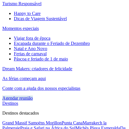
Turismo Responsável
Happy to Care
Dicas de Viagem Sustentável
Momentos especiais
Viajar fora de época
Escapada durante o Feriado de Dezembro
Natal e Ano Novo
Ferias de carnaval
Páscoa e feriado de 1 de maio
Dream Makers: criadores de felicidade
As férias começam aqui
Conte com a ajuda dos nossos especialistas
Agendar reunião
Destinos
Destinos destacados
Grand Massif Samoëns Morillon
Punta Cana
Marrakech la
Palmeraie
Praia e Safari na África do Sul
Michès Playa Esmeralda
Da