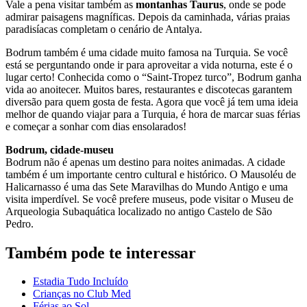
Vale a pena visitar também as
montanhas Taurus
, onde se pode
admirar paisagens magníficas. Depois da caminhada, várias praias
paradisíacas completam o cenário de Antalya.
Bodrum também é uma cidade muito famosa na Turquia. Se você
está se perguntando onde ir para aproveitar a vida noturna, este é o
lugar certo! Conhecida como o “Saint-Tropez turco”, Bodrum ganha
vida ao anoitecer. Muitos bares, restaurantes e discotecas garantem
diversão para quem gosta de festa. Agora que você já tem uma ideia
melhor de quando viajar para a Turquia, é hora de marcar suas férias
e começar a sonhar com dias ensolarados!
Bodrum, cidade-museu
Bodrum não é apenas um destino para noites animadas. A cidade
também é um importante centro cultural e histórico. O Mausoléu de
Halicarnasso é uma das Sete Maravilhas do Mundo Antigo e uma
visita imperdível. Se você prefere museus, pode visitar o Museu de
Arqueologia Subaquática localizado no antigo Castelo de São
Pedro.
Também pode te interessar
Estadia Tudo Incluído
Crianças no Club Med
Férias ao Sol