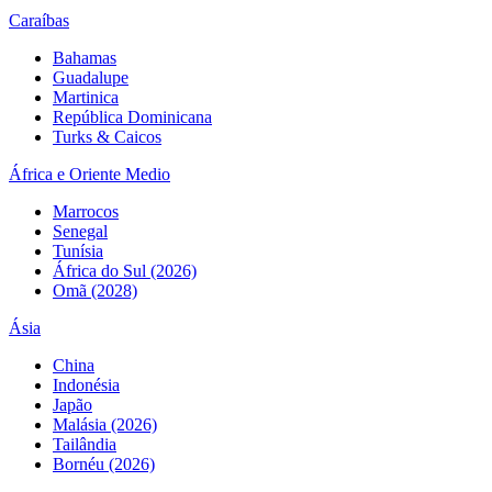
Caraíbas
Bahamas
Guadalupe
Martinica
República Dominicana
Turks & Caicos
África e Oriente Medio
Marrocos
Senegal
Tunísia
África do Sul (2026)
Omã (2028)
Ásia
China
Indonésia
Japão
Malásia (2026)
Tailândia
Bornéu (2026)