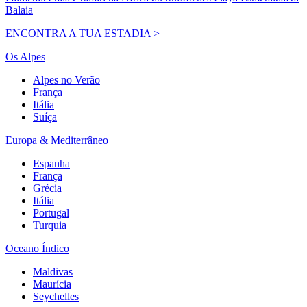
Balaia
ENCONTRA A TUA ESTADIA >
Os Alpes
Alpes no Verão
França
Itália
Suíça
Europa & Mediterrâneo
Espanha
França
Grécia
Itália
Portugal
Turquia
Oceano Índico
Maldivas
Maurícia
Seychelles