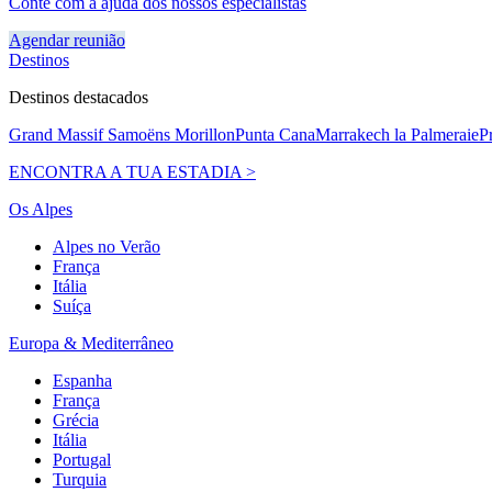
Conte com a ajuda dos nossos especialistas
Agendar reunião
Destinos
Destinos destacados
Grand Massif Samoëns Morillon
Punta Cana
Marrakech la Palmeraie
P
ENCONTRA A TUA ESTADIA >
Os Alpes
Alpes no Verão
França
Itália
Suíça
Europa & Mediterrâneo
Espanha
França
Grécia
Itália
Portugal
Turquia