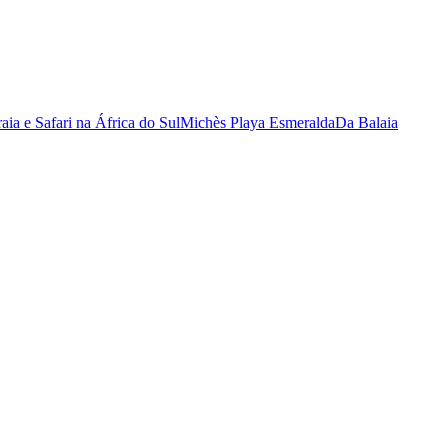
raia e Safari na África do Sul
Michès Playa Esmeralda
Da Balaia