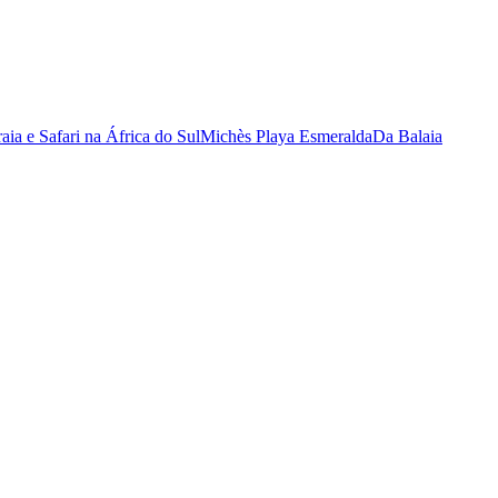
raia e Safari na África do Sul
Michès Playa Esmeralda
Da Balaia