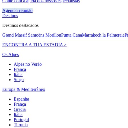
Conte com a ajuda dos nossos especialistas
Agendar reunião
Destinos
Destinos destacados
Grand Massif Samoëns Morillon
Punta Cana
Marrakech la Palmeraie
P
ENCONTRA A TUA ESTADIA >
Os Alpes
Alpes no Verão
França
Itália
Suíça
Europa & Mediterrâneo
Espanha
França
Grécia
Itália
Portugal
Turquia